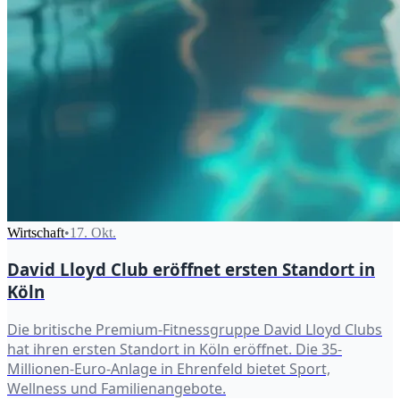
Wirtschaft
•
17. Okt.
David Lloyd Club eröffnet ersten Standort in
Köln
Die britische Premium-Fitnessgruppe David Lloyd Clubs
hat ihren ersten Standort in Köln eröffnet. Die 35-
Millionen-Euro-Anlage in Ehrenfeld bietet Sport,
Wellness und Familienangebote.