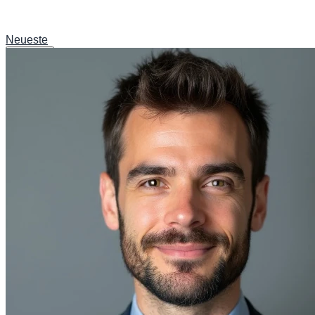
Neueste
News
Sport
Verkehr & Infrastruktur
Kultur & Lifestyle
Wissenschaft & Umwelt