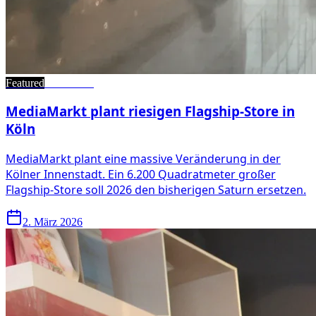
Featured
•
Wirtschaft
MediaMarkt plant riesigen Flagship-Store in
Köln
MediaMarkt plant eine massive Veränderung in der
Kölner Innenstadt. Ein 6.200 Quadratmeter großer
Flagship-Store soll 2026 den bisherigen Saturn ersetzen.
2. März 2026