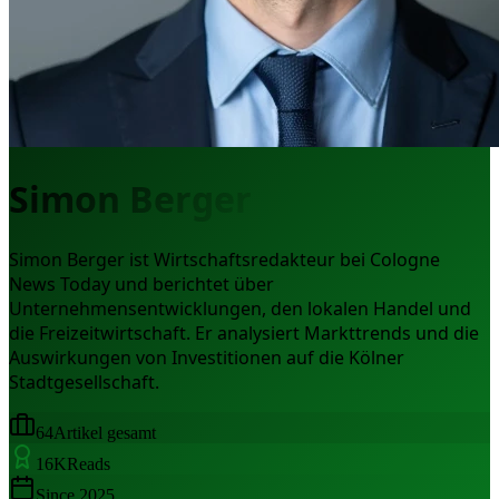
Simon Berger
Simon Berger ist Wirtschaftsredakteur bei Cologne
News Today und berichtet über
Unternehmensentwicklungen, den lokalen Handel und
die Freizeitwirtschaft. Er analysiert Markttrends und die
Auswirkungen von Investitionen auf die Kölner
Stadtgesellschaft.
64
Artikel gesamt
16
K
Reads
Since
2025