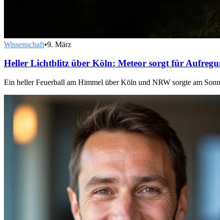
Wissenschaft
•
9. März
Heller Lichtblitz über Köln: Meteor sorgt für Aufreg
Ein heller Feuerball am Himmel über Köln und NRW sorgte am Sonntag