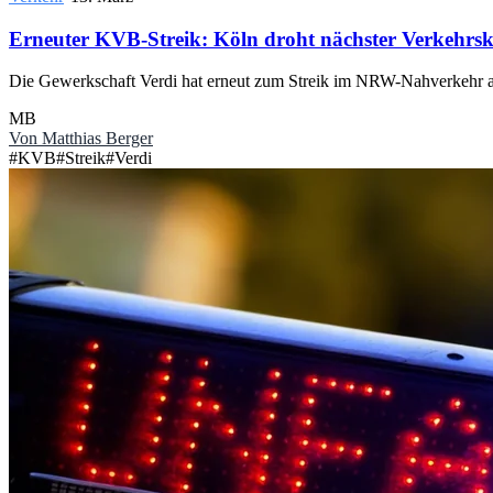
Erneuter KVB-Streik: Köln droht nächster Verkehrsk
Die Gewerkschaft Verdi hat erneut zum Streik im NRW-Nahverkehr auf
MB
Von
Matthias Berger
#
KVB
#
Streik
#
Verdi