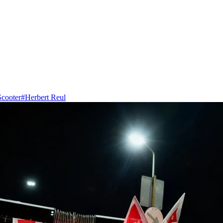
cooter
#
Herbert Reul