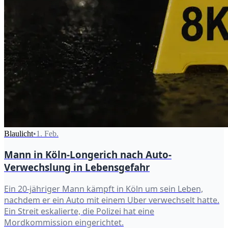
Blaulicht
•
1. Feb.
Mann in Köln-Longerich nach Auto-
Verwechslung in Lebensgefahr
Ein 20-jähriger Mann kämpft in Köln um sein Leben,
nachdem er ein Auto mit einem Uber verwechselt hatte.
Ein Streit eskalierte, die Polizei hat eine
Mordkommission eingerichtet.