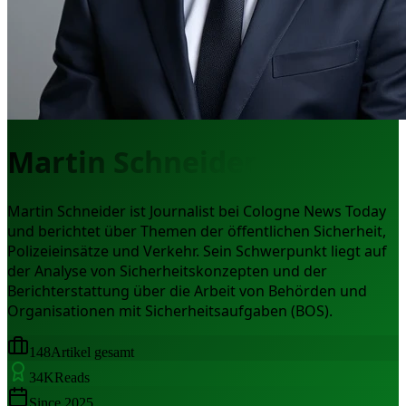
Martin Schneider
Martin Schneider ist Journalist bei Cologne News Today
und berichtet über Themen der öffentlichen Sicherheit,
Polizeieinsätze und Verkehr. Sein Schwerpunkt liegt auf
der Analyse von Sicherheitskonzepten und der
Berichterstattung über die Arbeit von Behörden und
Organisationen mit Sicherheitsaufgaben (BOS).
148
Artikel gesamt
34
K
Reads
Since
2025