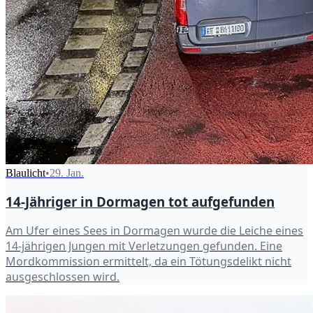
Blaulicht
•
29. Jan.
14-Jähriger in Dormagen tot aufgefunden
Am Ufer eines Sees in Dormagen wurde die Leiche eines
14-jährigen Jungen mit Verletzungen gefunden. Eine
Mordkommission ermittelt, da ein Tötungsdelikt nicht
ausgeschlossen wird.