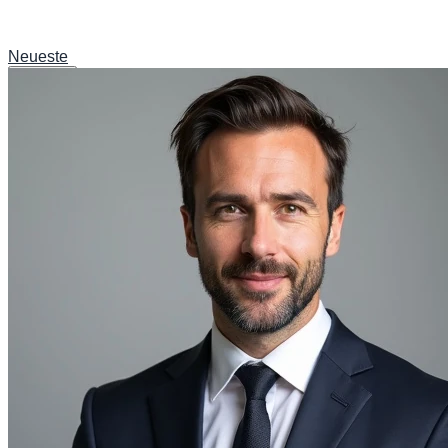
Neueste
News
Sport
Verkehr & Infrastruktur
Kultur & Lifestyle
Wissenschaft & Umwelt