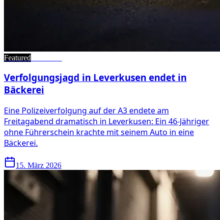
Featured
•
Blaulicht
Verfolgungsjagd in Leverkusen endet in
Bäckerei
Eine Polizeiverfolgung auf der A3 endete am
Freitagabend dramatisch in Leverkusen: Ein 46-Jähriger
ohne Führerschein krachte mit seinem Auto in eine
Bäckerei.
15. März 2026