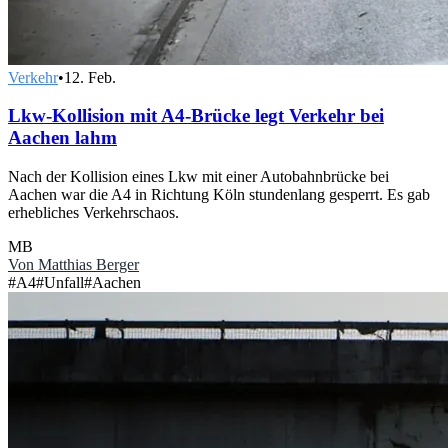
Verkehr
•
12. Feb.
Lkw-Kollision mit A4-Brücke legt Verkehr bei
Aachen lahm
Nach der Kollision eines Lkw mit einer Autobahnbrücke bei
Aachen war die A4 in Richtung Köln stundenlang gesperrt. Es gab
erhebliches Verkehrschaos.
MB
Von
Matthias Berger
#
A4
#
Unfall
#
Aachen