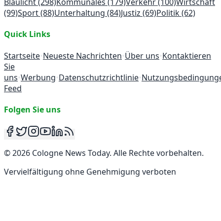
Blaulicht
(298)
Kommunales
(179)
Verkehr
(100)
Wirtschaft
(99)
Sport
(88)
Unterhaltung
(84)
Justiz
(69)
Politik
(62)
Quick Links
Startseite
•
Neueste Nachrichten
•
Über uns
•
Kontaktieren
Sie
uns
•
Werbung
•
Datenschutzrichtlinie
•
Nutzungsbedingung
Feed
Folgen Sie uns
©
2026
Cologne News Today
.
Alle Rechte vorbehalten
.
Vervielfältigung ohne Genehmigung verboten