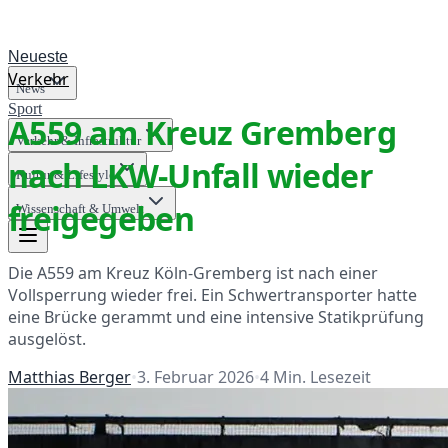
Neueste
Verkehr
News
Sport
A559 am Kreuz Gremberg
Verkehr & Infrastruktur
nach LKW-Unfall wieder
Kultur & Lifestyle
freigegeben
Wissenschaft & Umwelt
Die A559 am Kreuz Köln-Gremberg ist nach einer
Vollsperrung wieder frei. Ein Schwertransporter hatte
eine Brücke gerammt und eine intensive Statikprüfung
ausgelöst.
Matthias Berger
•
3. Februar 2026
•
4
Min. Lesezeit