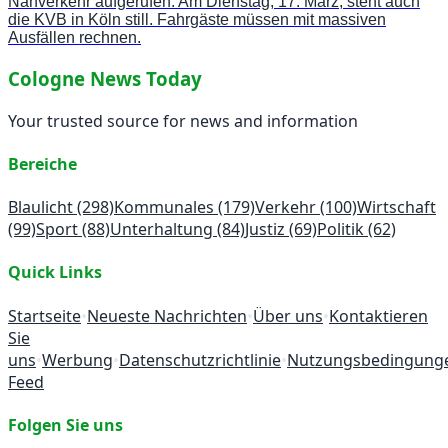
Nahverkehr aufgerufen. Am Dienstag, 17. März, steht auch
die KVB in Köln still. Fahrgäste müssen mit massiven
Ausfällen rechnen.
Cologne News Today
Your trusted source for news and information
Bereiche
Blaulicht
(298)
Kommunales
(179)
Verkehr
(100)
Wirtschaft
(99)
Sport
(88)
Unterhaltung
(84)
Justiz
(69)
Politik
(62)
Quick Links
Startseite
•
Neueste Nachrichten
•
Über uns
•
Kontaktieren
Sie
uns
•
Werbung
•
Datenschutzrichtlinie
•
Nutzungsbedingung
Feed
Folgen Sie uns