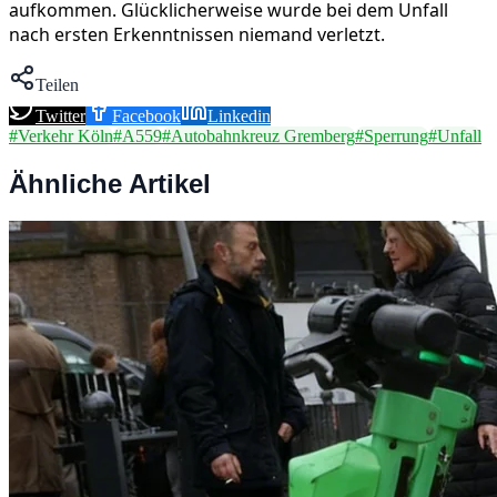
aufkommen. Glücklicherweise wurde bei dem Unfall
nach ersten Erkenntnissen niemand verletzt.
Teilen
Twitter
Facebook
Linkedin
#
Verkehr Köln
#
A559
#
Autobahnkreuz Gremberg
#
Sperrung
#
Unfall
Ähnliche Artikel