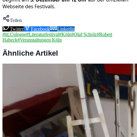
Webseite des Festivals.
Teilen
Twitter
Facebook
Linkedin
#
lit.Cologne
#
Literaturfestival
#
Köln
#
Olaf Scholz
#
Robert
Habeck
#
Veranstaltungen Köln
Ähnliche Artikel