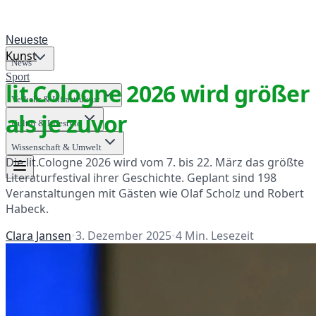
Neueste
Kunst
News
Sport
lit.Cologne 2026 wird größer
Verkehr & Infrastruktur
als je zuvor
Kultur & Lifestyle
Wissenschaft & Umwelt
Die lit.Cologne 2026 wird vom 7. bis 22. März das größte
Literaturfestival ihrer Geschichte. Geplant sind 198
Veranstaltungen mit Gästen wie Olaf Scholz und Robert
Habeck.
Clara Jansen
•
3. Dezember 2025
•
4
Min. Lesezeit