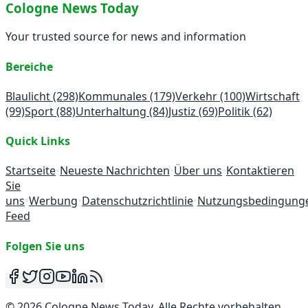
Cologne News Today
Your trusted source for news and information
Bereiche
Blaulicht
(298)
Kommunales
(179)
Verkehr
(100)
Wirtschaft
(99)
Sport
(88)
Unterhaltung
(84)
Justiz
(69)
Politik
(62)
Quick Links
Startseite
•
Neueste Nachrichten
•
Über uns
•
Kontaktieren
Sie
uns
•
Werbung
•
Datenschutzrichtlinie
•
Nutzungsbedingung
Feed
Folgen Sie uns
©
2026
Cologne News Today
.
Alle Rechte vorbehalten
.