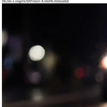
#
Köln-Longerich
#
Polizei Köln
#
Kriminalität