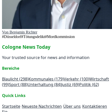
Von
Benjamin Richter
#
Düsseldorf
#
Tötungsdelikt
#
Mordkommission
Cologne News Today
Your trusted source for news and information
Bereiche
Blaulicht
(298)
Kommunales
(179)
Verkehr
(100)
Wirtschaft
(99)
Sport
(88)
Unterhaltung
(84)
Justiz
(69)
Politik
(62)
Quick Links
Startseite
•
Neueste Nachrichten
•
Über uns
•
Kontaktieren
Sie