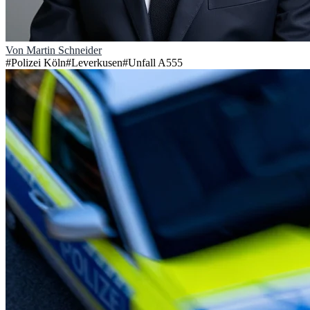
Von
Martin Schneider
#
Polizei Köln
#
Leverkusen
#
Unfall A555