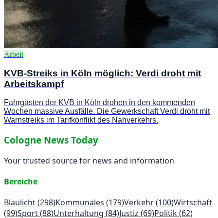
Arbeit
KVB-Streiks in Köln möglich: Verdi droht mit
Arbeitskampf
Fahrgästen der KVB in Köln drohen in den kommenden
Wochen massive Ausfälle. Die Gewerkschaft Verdi droht mit
Warnstreiks im Tarifkonflikt des Nahverkehrs.
Cologne News Today
Your trusted source for news and information
Bereiche
Blaulicht
(298)
Kommunales
(179)
Verkehr
(100)
Wirtschaft
(99)
Sport
(88)
Unterhaltung
(84)
Justiz
(69)
Politik
(62)