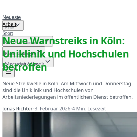
Neueste
Arbeit
News
Sport
Neue Warnstreiks in Köln:
Verkehr & Infrastruktur
Uniklinik und Hochschulen
Kultur & Lifestyle
betroffen
Wissenschaft & Umwelt
Neue Streikwelle in Köln: Am Mittwoch und Donnerstag
sind die Uniklinik und Hochschulen von
Arbeitsniederlegungen im öffentlichen Dienst betroffen.
Jonas Richter
•
3. Februar 2026
•
4
Min. Lesezeit