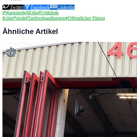
Twitter
Facebook
Linkedin
#
Warnstreik
#
Köln
#
Uniklinik
Köln
#
Verdi
#
Tarifverhandlungen
#
Öffentlicher Dienst
Ähnliche Artikel