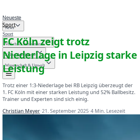
Neueste
Sport
News
Sport
FC Köln zeigt trotz
Verkehr & Infrastruktur
Niederlage in Leipzig starke
Kultur & Lifestyle
Leistung
Wissenschaft & Umwelt
Trotz einer 1:3-Niederlage bei RB Leipzig überzeugt der
1. FC Köln mit einer starken Leistung und 52% Ballbesitz.
Trainer und Experten sind sich einig.
Christian Meyer
•
21. September 2025
•
4
Min. Lesezeit