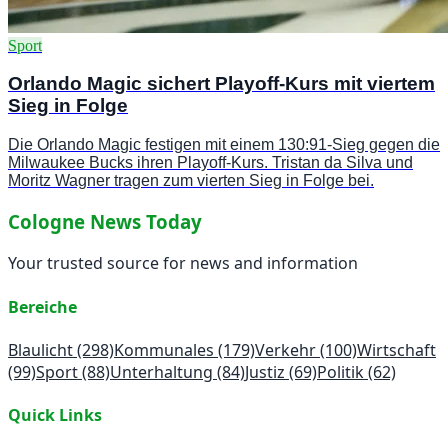
Sport
Orlando Magic sichert Playoff-Kurs mit viertem
Sieg in Folge
Die Orlando Magic festigen mit einem 130:91-Sieg gegen die
Milwaukee Bucks ihren Playoff-Kurs. Tristan da Silva und
Moritz Wagner tragen zum vierten Sieg in Folge bei.
Cologne News Today
Your trusted source for news and information
Bereiche
Blaulicht
(298)
Kommunales
(179)
Verkehr
(100)
Wirtschaft
(99)
Sport
(88)
Unterhaltung
(84)
Justiz
(69)
Politik
(62)
Quick Links