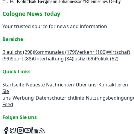
#
1. FC Köln
#
Ísak Bergmann Jóhannesson
#
Rheinisches Derby
Cologne News Today
Your trusted source for news and information
Bereiche
Blaulicht
(298)
Kommunales
(179)
Verkehr
(100)
Wirtschaft
(99)
Sport
(88)
Unterhaltung
(84)
Justiz
(69)
Politik
(62)
Quick Links
Startseite
•
Neueste Nachrichten
•
Über uns
•
Kontaktieren
Sie
uns
•
Werbung
•
Datenschutzrichtlinie
•
Nutzungsbedingung
Feed
Folgen Sie uns