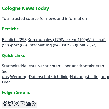
Cologne News Today
Your trusted source for news and information
Bereiche
Blaulicht
(298)
Kommunales
(179)
Verkehr
(100)
Wirtschaft
(99)
Sport
(88)
Unterhaltung
(84)
Justiz
(69)
Politik
(62)
Quick Links
Startseite
•
Neueste Nachrichten
•
Über uns
•
Kontaktieren
Sie
uns
•
Werbung
•
Datenschutzrichtlinie
•
Nutzungsbedingung
Feed
Folgen Sie uns