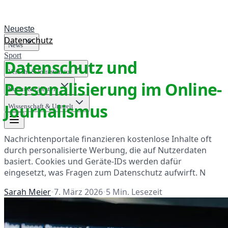
Neueste
Datenschutz
News
Sport
Datenschutz und
Verkehr & Infrastruktur
Personalisierung im Online-
Kultur & Lifestyle
Journalismus
Wissenschaft & Umwelt
Nachrichtenportale finanzieren kostenlose Inhalte oft
durch personalisierte Werbung, die auf Nutzerdaten
basiert. Cookies und Geräte-IDs werden dafür
eingesetzt, was Fragen zum Datenschutz aufwirft. N
Sarah Meier
•
7. März 2026
•
5
Min. Lesezeit