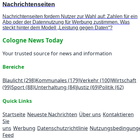
Nachrichtenseiten
Nachrichtenseiten fordern Nutzer zur Wahl auf: Zahlen für ein
Abo oder der Datennutzung für Werbung zustimmen. Was
steckt hinter dem Modell „Leistung gegen Daten“?
Cologne News Today
Your trusted source for news and information
Bereiche
Blaulicht
(298)
Kommunales
(179)
Verkehr
(100)
Wirtschaft
(99)
Sport
(88)
Unterhaltung
(84)
Justiz
(69)
Politik
(62)
Quick Links
Startseite
•
Neueste Nachrichten
•
Über uns
•
Kontaktieren
Sie
uns
•
Werbung
•
Datenschutzrichtlinie
•
Nutzungsbedingung
Feed