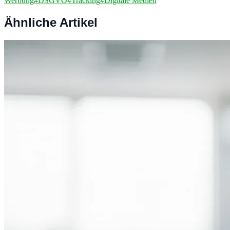
Werbung
#
DSGVO
#
Tracking
#
Digitale Medien
Ähnliche Artikel